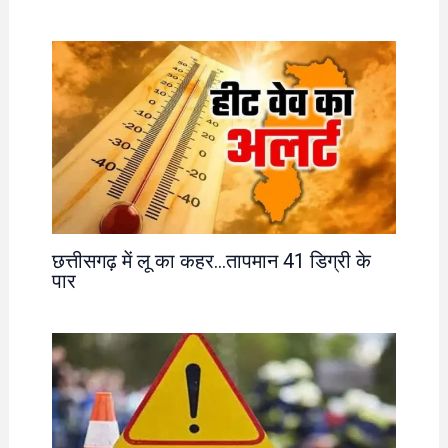
छत्तीसगढ़ में लू का कहर…तापमान 41 डिग्री के
पार