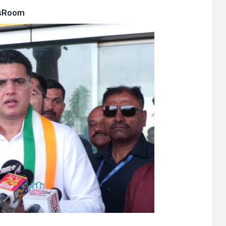
sRoom