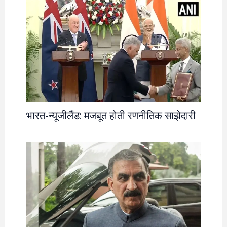
भारत-न्यूजीलैंड: मजबूत होती रणनीतिक साझेदारी