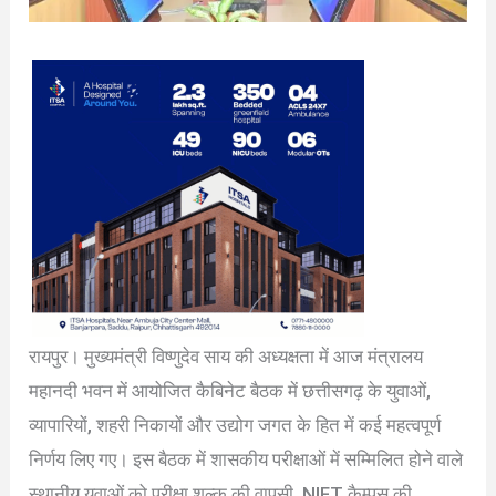
रायपुर। मुख्यमंत्री विष्णुदेव साय की अध्यक्षता में आज मंत्रालय
महानदी भवन में आयोजित कैबिनेट बैठक में छत्तीसगढ़ के युवाओं,
व्यापारियों, शहरी निकायों और उद्योग जगत के हित में कई महत्वपूर्ण
निर्णय लिए गए। इस बैठक में शासकीय परीक्षाओं में सम्मिलित होने वाले
स्थानीय युवाओं को परीक्षा शुल्क की वापसी, NIFT कैम्पस की