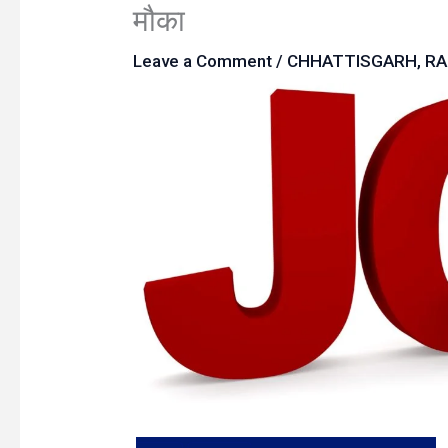
मौका
Leave a Comment
/
CHHATTISGARH
,
RA