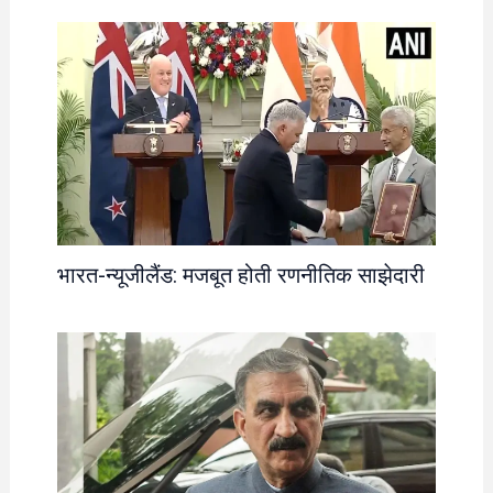
भारत-न्यूजीलैंड: मजबूत होती रणनीतिक साझेदारी