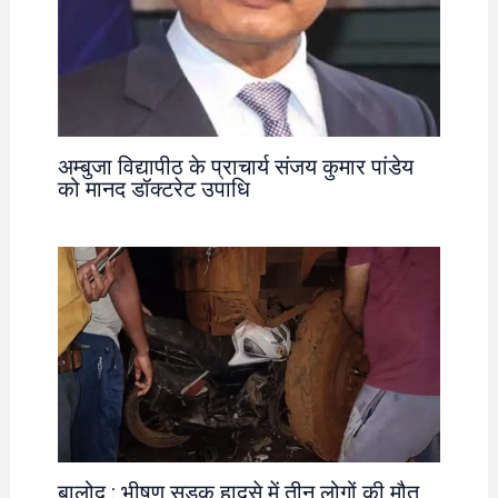
अम्बुजा विद्यापीठ के प्राचार्य संजय कुमार पांडेय
को मानद डॉक्टरेट उपाधि
बालोद : भीषण सड़क हादसे में तीन लोगों की मौत