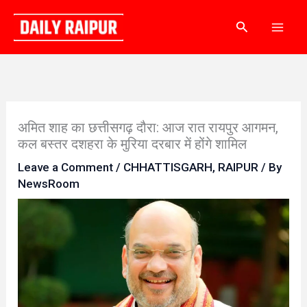
Skip
Search
to
content
अमित शाह का छत्तीसगढ़ दौरा: आज रात रायपुर आगमन,
कल बस्तर दशहरा के मुरिया दरबार में होंगे शामिल
Leave a Comment
/
CHHATTISGARH
,
RAIPUR
/ By
NewsRoom