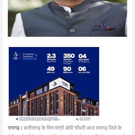
रायगढ़।
छत्तीसगढ़ के वित्त मंत्री ओपी चौधरी आज रायगढ़ जिले के