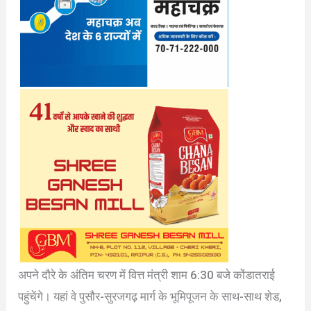
अपने दौरे के अंतिम चरण में वित्त मंत्री शाम 6:30 बजे कोंडातराई
पहुंचेंगे। यहां वे पुसौर-सुरजगढ़ मार्ग के भूमिपूजन के साथ-साथ शेड,