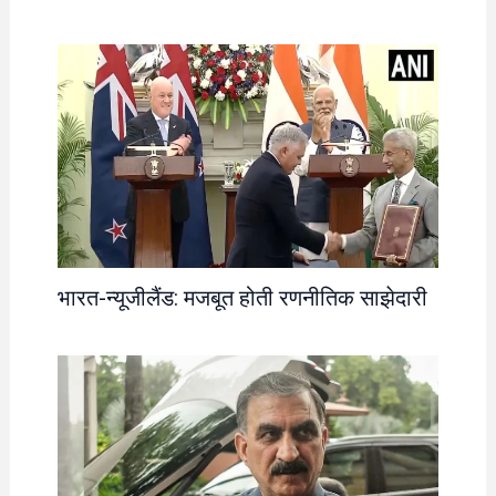
भारत-न्यूजीलैंड: मजबूत होती रणनीतिक साझेदारी