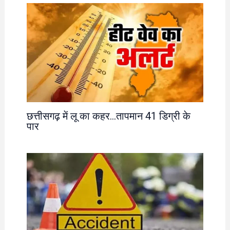
छत्तीसगढ़ में लू का कहर…तापमान 41 डिग्री के
पार