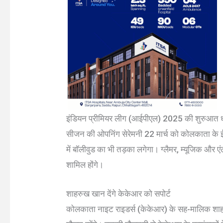
इंडियन प्रीमियर लीग (आईपीएल) 2025 की शुरुआत धमाक
सीजन की ओपनिंग सेरेमनी 22 मार्च को कोलकाता के ईडन 
में बॉलीवुड का भी तड़का लगेगा। ग्लैमर, म्यूजिक और एं
शामिल होंगे।
शाहरुख खान देंगे केकेआर को सपोर्ट
कोलकाता नाइट राइडर्स (केकेआर) के सह-मालिक शाह