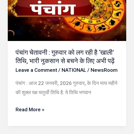
गुरुवार
को
लग
रही
है
पंचांग चेतावनी : गुरुवार को लग रही है ‘खाली’
‘खाली’
तिथि, भारी नुकसान से बचने के लिए अभी पढ़ें
तिथि,
Leave a Comment
/
NATIONAL
/
NewsRoom
भारी
नुकसान
पंचांग : आज 22 जनवरी, 2026 गुरुवार, के दिन माघ महीने
से
की शुक्ल पक्ष चतुर्थी तिथि है. ये तिथि भगवान
बचने
के
Read More »
लिए
अभी