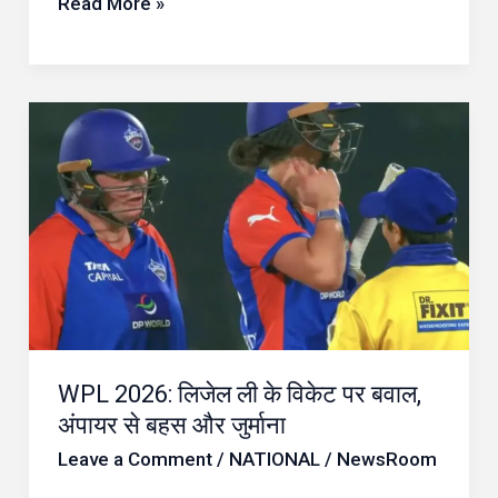
प्रेमानंद
Read More »
महाराज
ने
दी
WPL
सलाह
2026:
लिजेल
ली
के
विकेट
पर
बवाल,
WPL 2026: लिजेल ली के विकेट पर बवाल,
अंपायर
अंपायर से बहस और जुर्माना
से
Leave a Comment
/
NATIONAL
/
NewsRoom
बहस
और