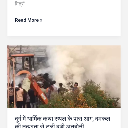
बैंक
मित्रों
बैलेंस
में
Read More »
होगी
बढ़ोतरी
दुर्ग
में
धार्मिक
कथा
स्थल
के
पास
आग,
दुर्ग में धार्मिक कथा स्थल के पास आग, दमकल
दमकल
की तत्परता से टली बड़ी अनहोनी