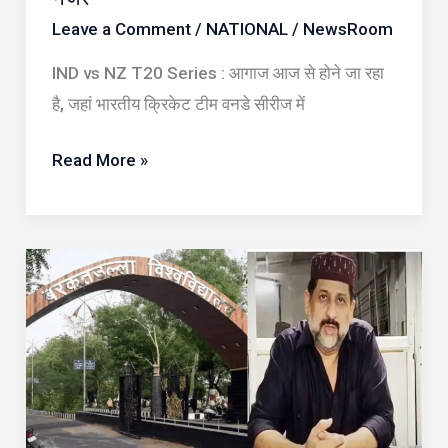
का
Leave a Comment
/
NATIONAL
/
NewsRoom
कॉम्बिनेशन,
अभिषेक–
IND vs NZ T20 Series : आगाज आज से होने जा रहा
संजू
है, जहां भारतीय क्रिकेट टीम वनडे सीरीज में
पर
नजरें
Read More »
BU
में
फाइल
चोरी
का
बड़ा