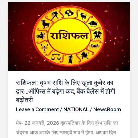
पढ़ें
राशिफल
:
वृषभ
राशि
के
लिए
खुला
कुबेर
राशिफल : वृषभ राशि के लिए खुला कुबेर का
का
द्वार…ऑफिस में बढ़ेगा कद, बैंक बैलेंस में होगी
द्वार…
बढ़ोतरी
ऑफिस
Leave a Comment
/
NATIONAL
/
NewsRoom
में
बढ़ेगा
मेष- 22 जनवरी, 2026 बृहस्पतिवार के दिन कुंभ राशि का
कद,
चंद्रमा आज आपके लिए ग्यारहवें भाव में होगा. आपका दिन