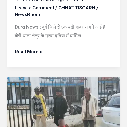
की
Leave a Comment
/
CHHATTISGARH
/
तत्परता
NewsRoom
से
Durg News : दुर्ग जिले से एक बड़ी खबर सामने आई है।
टली
बोरी थाना क्षेत्र के ग्राम दनिया में धार्मिक
बड़ी
अनहोनी
Read More »
टोनही
बताकर
महिला
से
मारपीट,
कार्रवाई