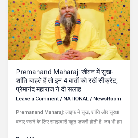
Maharaj:
जीवन
में
सुख-
शांति
चाहते
हैं
Premanand Maharaj: जीवन में सुख-
तो
शांति चाहते हैं तो इन 4 बातों को रखें सीक्रेट,
इन
प्रेमानंद महाराज ने दी सलाह
4
Leave a Comment
/
NATIONAL
/
NewsRoom
बातों
को
Premanand Maharaj: लाइफ में सुख, शांति और सुरक्षा
रखें
बनाए रखने के लिए समझदारी बहुत ज़रूरी होती है. जब भी हम
सीक्रेट,