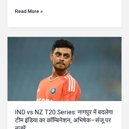
सरकार
को
Read More »
नोटिस
IND
vs
NZ
T20
Series:
नागपुर
में
बदलेगा
IND vs NZ T20 Series: नागपुर में बदलेगा
टीम
टीम इंडिया का कॉम्बिनेशन, अभिषेक–संजू पर
इंडिया
नजरें