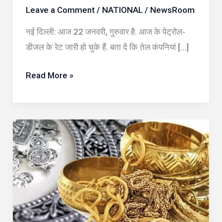
Leave a Comment
/
NATIONAL
/
NewsRoom
देखें
22
नई दिल्ली: आज 22 जनवरी, गुरुवार है. आज के पेट्रोल-
जनवरी
डीजल के रेट जारी हो चुके हैं. बता दें कि तेल कंपनियां […]
के
लेटेस्ट
Read More »
रेट
सोना
खरीदने
का
यही
है
सही
मौका?