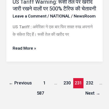
US Tariff Warning: रूसी तेल पर खरीद
Warning:
जारी रखने वालों पर 500% टैरिफ की चेतावनी
रूसी
Leave a Comment
/
NATIONAL
/
NewsRoom
तेल
पर
US Tariff : अमेरिका ने एक बार फिर सख्त रुख अपनाने
खरीद
के संकेत दिए हैं। रूसी तेल की खरीद पर
जारी
Read More »
रखने
वालों
पर
500%
टैरिफ
←
Previous
1
…
230
231
232
…
की
587
Next
→
चेतावनी