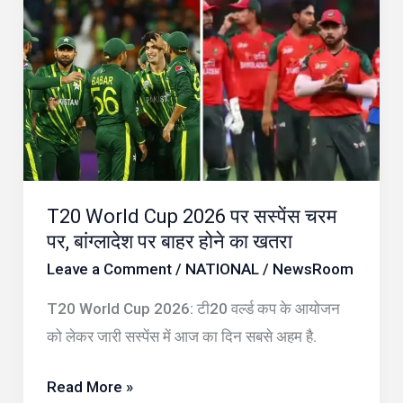
World
Cup
2026
पर
सस्पेंस
चरम
पर,
T20 World Cup 2026 पर सस्पेंस चरम
बांग्लादेश
पर, बांग्लादेश पर बाहर होने का खतरा
पर
Leave a Comment
/
NATIONAL
/
NewsRoom
बाहर
होने
T20 World Cup 2026: टी20 वर्ल्ड कप के आयोजन
का
को लेकर जारी सस्पेंस में आज का दिन सबसे अहम है.
खतरा
Read More »