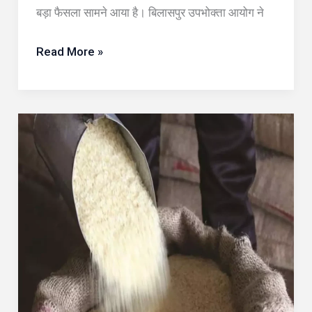
बड़ा फैसला सामने आया है। बिलासपुर उपभोक्ता आयोग ने
Read More »
रायगढ़
में
PDS
अनियमितता…
जगतपुर
की
उचित
मूल्य
दुकान