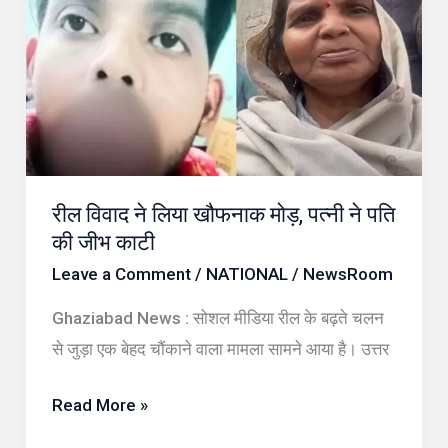
ने
लिया
खौफनाक
मोड़,
पत्नी
ने
रील विवाद ने लिया खौफनाक मोड़, पत्नी ने पति
पति
की जीभ काटी
की
Leave a Comment
/
NATIONAL
/
NewsRoom
जीभ
काटी
Ghaziabad News : सोशल मीडिया रील के बढ़ते चलन
से जुड़ा एक बेहद चौंकाने वाला मामला सामने आया है। उत्तर
Read More »