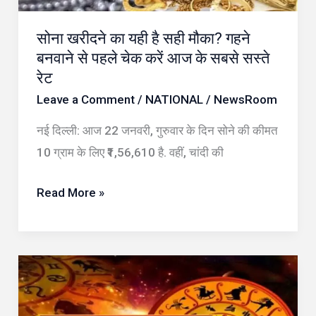
गहने
सोना खरीदने का यही है सही मौका? गहने
बनवाने
बनवाने से पहले चेक करें आज के सबसे सस्ते
से
रेट
पहले
Leave a Comment
/
NATIONAL
/
NewsRoom
चेक
करें
नई दिल्ली: आज 22 जनवरी, गुरुवार के दिन सोने की कीमत
आज
10 ग्राम के लिए ₹1,56,610 है. वहीं, चांदी की
के
सबसे
Read More »
सस्ते
रेट
पंचांग
चेतावनी
: