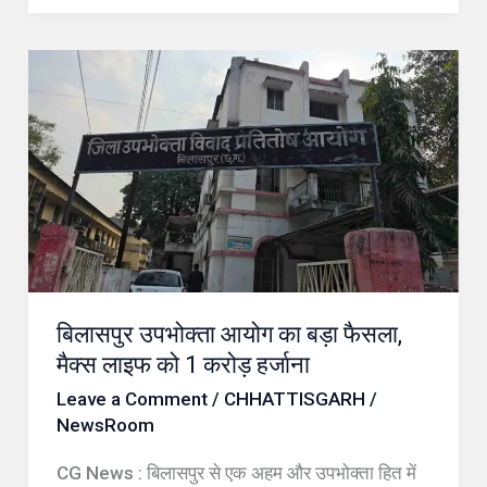
बिलासपुर
उपभोक्ता
आयोग
का
बड़ा
फैसला,
मैक्स
लाइफ
बिलासपुर उपभोक्ता आयोग का बड़ा फैसला,
को
मैक्स लाइफ को 1 करोड़ हर्जाना
1
Leave a Comment
/
CHHATTISGARH
/
करोड़
NewsRoom
हर्जाना
CG News : बिलासपुर से एक अहम और उपभोक्ता हित में