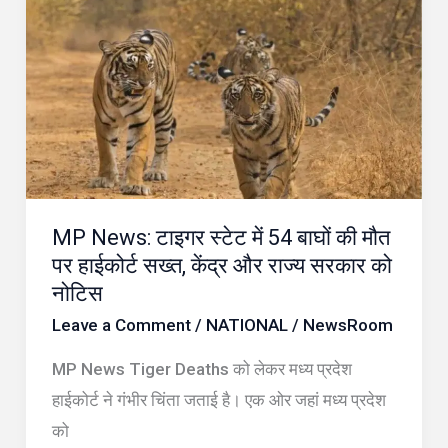
News:
टाइगर
स्टेट
में
54
बाघों
की
MP News: टाइगर स्टेट में 54 बाघों की मौत
मौत
पर हाईकोर्ट सख्त, केंद्र और राज्य सरकार को
पर
नोटिस
हाईकोर्ट
Leave a Comment
/
NATIONAL
/
NewsRoom
सख्त,
केंद्र
MP News Tiger Deaths को लेकर मध्य प्रदेश
और
हाईकोर्ट ने गंभीर चिंता जताई है। एक ओर जहां मध्य प्रदेश
राज्य
को