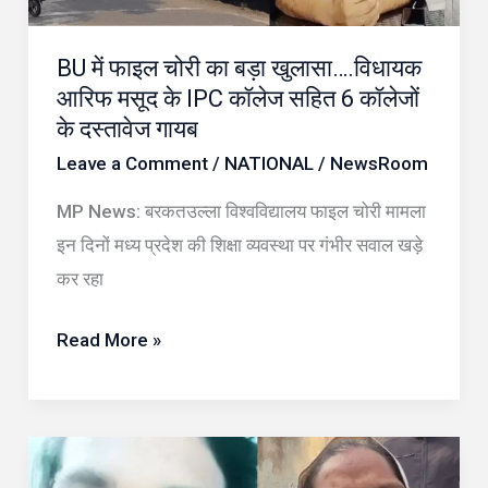
खुलासा….विधायक
आरिफ
BU में फाइल चोरी का बड़ा खुलासा….विधायक
मसूद
आरिफ मसूद के IPC कॉलेज सहित 6 कॉलेजों
के
के दस्तावेज गायब
IPC
Leave a Comment
/
NATIONAL
/
NewsRoom
कॉलेज
सहित
MP News: बरकतउल्ला विश्वविद्यालय फाइल चोरी मामला
6
इन दिनों मध्य प्रदेश की शिक्षा व्यवस्था पर गंभीर सवाल खड़े
कॉलेजों
कर रहा
के
दस्तावेज
Read More »
गायब
रील
विवाद