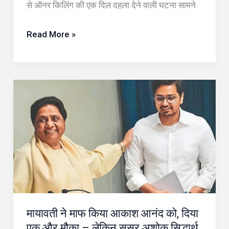
बेटी
से ऑनर किलिंग की एक दिल दहला देने वाली घटना सामने
की
हत्या,
Read More »
गिरफ्तार
मायावती
ने
माफ
किया
आकाश
आनंद
को,
दिया
मायावती ने माफ किया आकाश आनंद को, दिया
एक
एक और मौका – लेकिन ससुर अशोक सिद्धार्थ