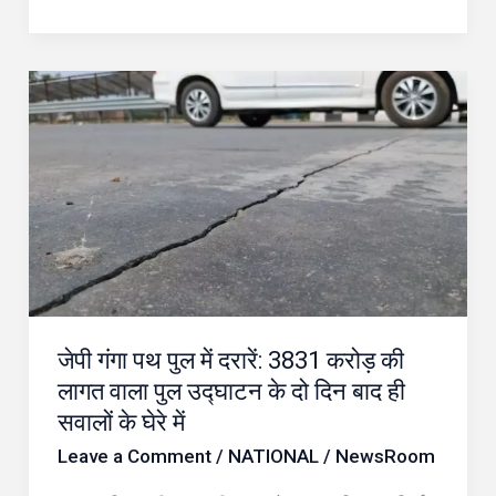
जेपी
गंगा
पथ
पुल
में
दरारें:
3831
करोड़
जेपी गंगा पथ पुल में दरारें: 3831 करोड़ की
की
लागत वाला पुल उद्घाटन के दो दिन बाद ही
लागत
सवालों के घेरे में
वाला
Leave a Comment
/
NATIONAL
/
NewsRoom
पुल