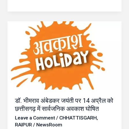
डॉ.
भीमराव
अंबेडकर
जयंती
पर
14
अप्रैल
को
छत्तीसगढ़
डॉ. भीमराव अंबेडकर जयंती पर 14 अप्रैल को
में
छत्तीसगढ़ में सार्वजनिक अवकाश घोषित
सार्वजनिक
Leave a Comment
/
CHHATTISGARH
,
अवकाश
RAIPUR
/
NewsRoom