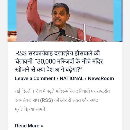
होसबाले
की
चेतावनी:
“30,000
मस्जिदों
RSS सरकार्यवाह दत्तात्रेय होसबाले की
के
चेतावनी: “30,000 मस्जिदों के नीचे मंदिर
नीचे
खोजने से क्या देश आगे बढ़ेगा?”
मंदिर
Leave a Comment
/
NATIONAL
/
NewsRoom
खोजने
से
नई दिल्ली। देश में बढ़ते मंदिर-मस्जिद विवादों पर राष्ट्रीय
क्या
स्वयंसेवक संघ (RSS) की ओर से सख्त और स्पष्ट
देश
प्रतिक्रिया सामने
आगे
बढ़ेगा?”
Read More »