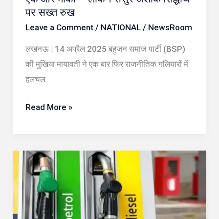
और
पर सख्त रुख
मौका
Leave a Comment
/
NATIONAL
/
NewsRoom
–
लेकिन
लखनऊ | 14 अप्रैल 2025 बहुजन समाज पार्टी (BSP)
ससुर
की मुखिया मायावती ने एक बार फिर राजनीतिक गलियारों में
अशोक
हलचल
सिद्धार्थ
पर
Read More »
सख्त
रुख
पेट्रोल-
डीजल
रेट
14
अप्रैल