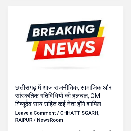
छत्तीसगढ़
में
आज
राजनीतिक,
सामाजिक
और
सांस्कृतिक
गतिविधियों
की
छत्तीसगढ़ में आज राजनीतिक, सामाजिक और
हलचल,
सांस्कृतिक गतिविधियों की हलचल, CM
CM
विष्णुदेव साय सहित कई नेता होंगे शामिल
विष्णुदेव
Leave a Comment
/
CHHATTISGARH
,
साय
RAIPUR
/
NewsRoom
सहित