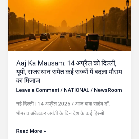
Mausam:
14
अप्रैल
को
दिल्ली,
यूपी,
Aaj Ka Mausam: 14 अप्रैल को दिल्ली,
राजस्थान
यूपी, राजस्थान समेत कई राज्यों में बदला मौसम
समेत
का मिजाज
कई
Leave a Comment
/
NATIONAL
/
NewsRoom
राज्यों
में
नई दिल्ली | 14 अप्रैल 2025 / आज बाबा साहेब डॉ.
बदला
भीमराव अंबेडकर जयंती के दिन देश के कई हिस्सों
मौसम
का
Read More »