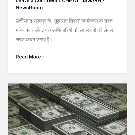
Leave a Comment
/
CHHATTISGARH
/
अधिकारियों
NewsRoom
को
छत्तीसगढ़ सरकार के ‘सुशासन तिहार’ कार्यक्रम के तहत
नोटिस
गरियाबंद कलेक्टर ने अधिकारियों की लापरवाही को लेकर
जारी
सख्त कदम उठाए हैं।
Read More »
भारत
का
विदेशी
मुद्रा
भंडार
बढ़कर