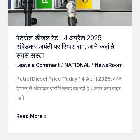
2025:
अंबेडकर
जयंती
पेट्रोल-डीजल रेट 14 अप्रैल 2025:
पर
अंबेडकर जयंती पर स्थिर दाम, जानें कहां है
स्थिर
सबसे सस्ता
दाम,
Leave a Comment
/
NATIONAL
/
NewsRoom
जानें
कहां
Petrol Diesel Price Today 14 April 2025: आज
है
देशभर में अंबेडकर जयंती मनाई जा रही है। अगर आप बाहर
सबसे
जाने
सस्ता
Read More »