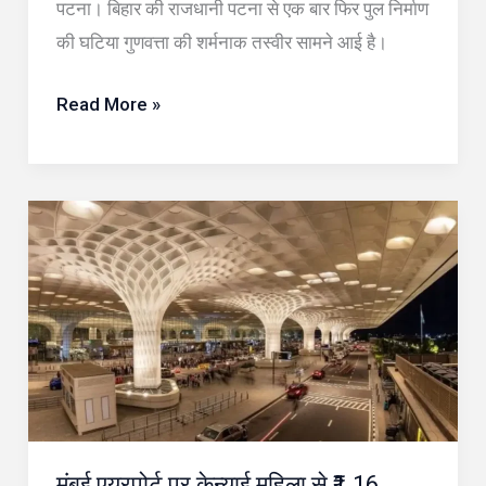
उद्घाटन
पटना। बिहार की राजधानी पटना से एक बार फिर पुल निर्माण
के
की घटिया गुणवत्ता की शर्मनाक तस्वीर सामने आई है।
दो
दिन
Read More »
बाद
ही
सवालों
मुंबई
के
एयरपोर्ट
घेरे
पर
में
केन्याई
महिला
से
₹1.16
करोड़
मुंबई एयरपोर्ट पर केन्याई महिला से ₹1.16
का