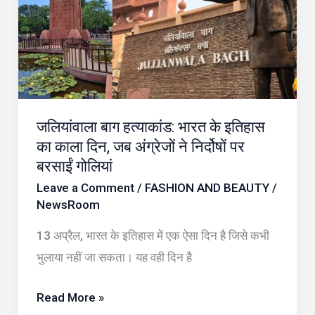
भारत
के
इतिहास
का
काला
जलियांवाला बाग हत्याकांड: भारत के इतिहास
दिन,
का काला दिन, जब अंग्रेजों ने निर्दोषों पर
जब
बरसाईं गोलियां
अंग्रेजों
Leave a Comment
/
FASHION AND BEAUTY
/
ने
NewsRoom
निर्दोषों
13 अप्रैल, भारत के इतिहास में एक ऐसा दिन है जिसे कभी
पर
भुलाया नहीं जा सकता। यह वही दिन है
बरसाईं
गोलियां
Read More »