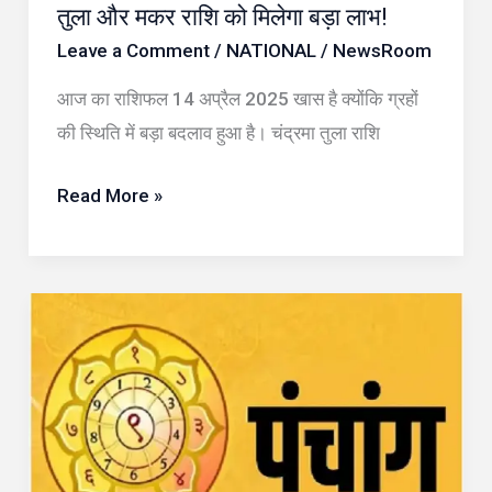
राशि
तुला और मकर राशि को मिलेगा बड़ा लाभ!
को
Leave a Comment
/
NATIONAL
/
NewsRoom
मिलेगा
आज का राशिफल 14 अप्रैल 2025 खास है क्योंकि ग्रहों
बड़ा
की स्थिति में बड़ा बदलाव हुआ है। चंद्रमा तुला राशि
लाभ!
Read More »
आज
का
पंचांग
14
अप्रैल
2025: