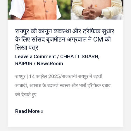
ट्रैफिक
सुधार
के
रायपुर की कानून व्यवस्था और ट्रैफिक सुधार
लिए
के लिए सांसद बृजमोहन अग्रवाल ने CM को
सांसद
लिखा पत्र
बृजमोहन
Leave a Comment
/
CHHATTISGARH
,
अग्रवाल
RAIPUR
/
NewsRoom
ने
रायपुर | 14 अप्रैल 2025/राजधानी रायपुर में बढ़ती
CM
आबादी, अपराध के बदलते स्वरूप और भारी ट्रैफिक दबाव
को
को देखते हुए
लिखा
पत्र
Read More »