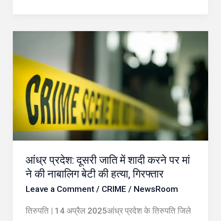
मिजाज
आंध्र
प्रदेश:
दूसरी
जाति
में
शादी
करने
पर
आंध्र प्रदेश: दूसरी जाति में शादी करने पर मां
मां
ने की नाबालिग बेटी की हत्या, गिरफ्तार
ने
Leave a Comment
/
CRIME
/
NewsRoom
की
नाबालिग
तिरुपति | 14 अप्रैल 2025आंध्र प्रदेश के तिरुपति जिले