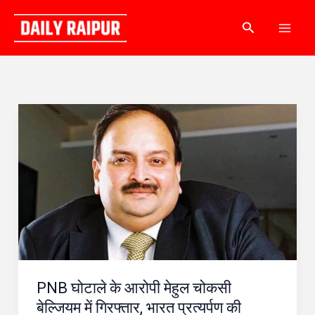
Skip
Search
to
content
PNB
घोटाले
के
आरोपी
मेहुल
चोकसी
बेल्जियम
में
PNB घोटाले के आरोपी मेहुल चोकसी
गिरफ्तार,
बेल्जियम में गिरफ्तार, भारत प्रत्यर्पण की
भारत