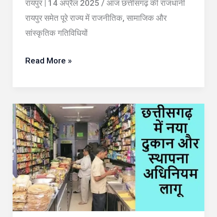
रायपुर | 14 अप्रैल 2025 / आज छत्तीसगढ़ की राजधानी
कई
रायपुर समेत पूरे राज्य में राजनीतिक, सामाजिक और
नेता
सांस्कृतिक गतिविधियों
होंगे
शामिल
Read More »
छत्तीसगढ़
में
नया
दुकान
एवं
स्थापना
अधिनियम
लागू: