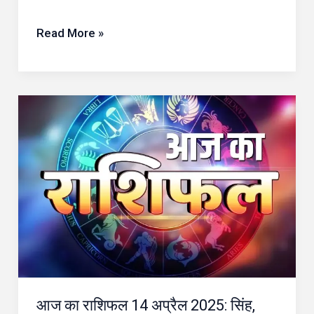
Read More »
आज
का
राशिफल
14
अप्रैल
2025:
सिंह,
तुला
और
मकर
आज का राशिफल 14 अप्रैल 2025: सिंह,