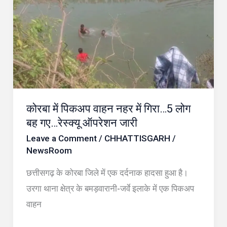
पिकअप
वाहन
नहर
में
गिरा…
5
कोरबा में पिकअप वाहन नहर में गिरा…5 लोग
लोग
बह गए…रेस्क्यू ऑपरेशन जारी
बह
Leave a Comment
/
CHHATTISGARH
/
गए…
NewsRoom
रेस्क्यू
ऑपरेशन
छत्तीसगढ़ के कोरबा जिले में एक दर्दनाक हादसा हुआ है।
जारी
उरगा थाना क्षेत्र के बमड़वारानी-जर्वे इलाके में एक पिकअप
वाहन