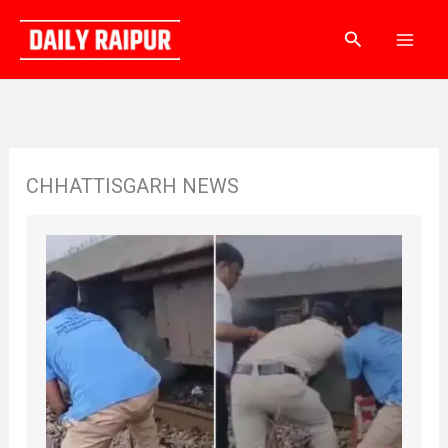
Skip
Search
to
content
CHHATTISGARH NEWS